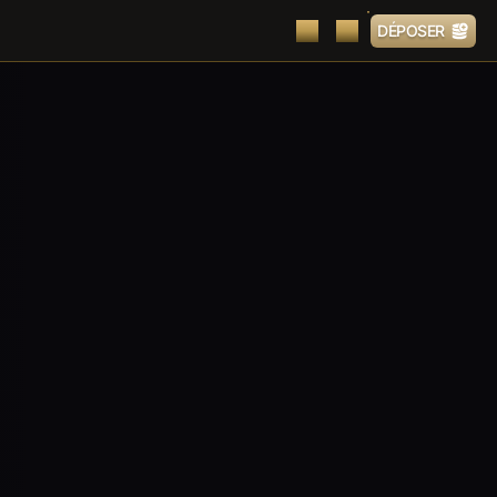
DÉPOSER