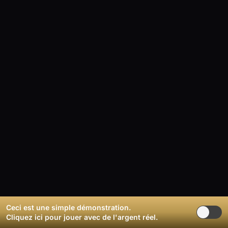
Ceci est une simple démonstration.
Cliquez ici
pour jouer avec de l'argent réel.