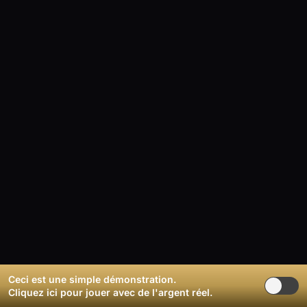
Ceci est une simple démonstration.
Cliquez ici
pour jouer avec de l'argent réel.