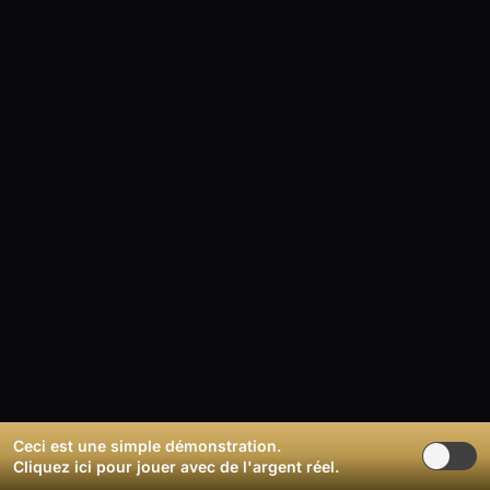
Ceci est une simple démonstration.
Cliquez ici
pour jouer avec de l'argent réel.