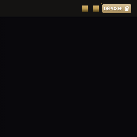
DÉPOSER