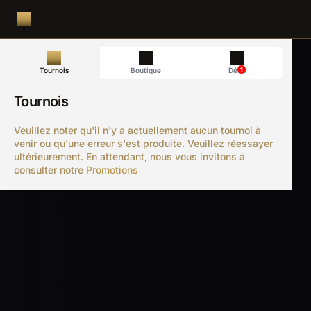
1
Tournois
Boutique
Défis
Tournois
Veuillez noter qu'il n'y a actuellement aucun tournoi à
venir ou qu'une erreur s'est produite. Veuillez réessayer
ultérieurement. En attendant, nous vous invitons à
consulter notre
Promotions