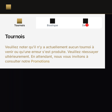
1
Tournois
Boutique
Défis
Tournois
Veuillez noter qu'il n'y a actuellement aucun tournoi à
venir ou qu'une erreur s'est produite. Veuillez réessayer
ultérieurement. En attendant, nous vous invitons à
consulter notre
Promotions