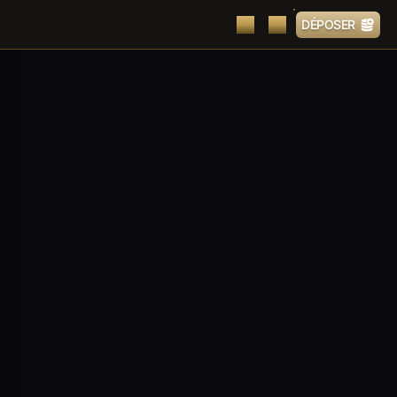
DÉPOSER