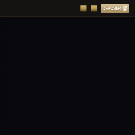
DÉPOSER