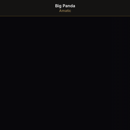
Big Panda
Amatic