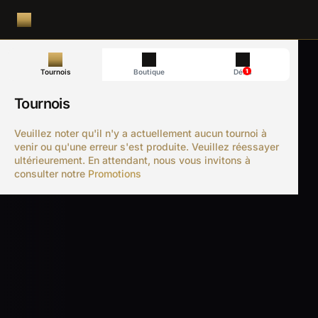
1
Tournois
Boutique
Défis
Tournois
Veuillez noter qu'il n'y a actuellement aucun tournoi à
venir ou qu'une erreur s'est produite. Veuillez réessayer
ultérieurement. En attendant, nous vous invitons à
consulter notre
Promotions