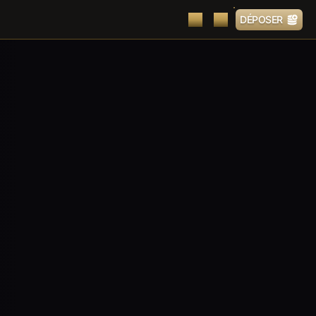
DÉPOSER