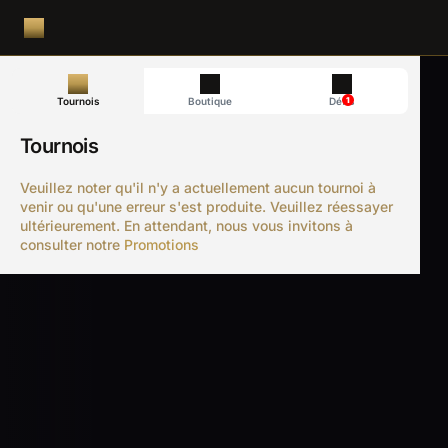
1
Tournois
Boutique
Défis
Tournois
Veuillez noter qu'il n'y a actuellement aucun tournoi à
venir ou qu'une erreur s'est produite. Veuillez réessayer
ultérieurement. En attendant, nous vous invitons à
consulter notre
Promotions