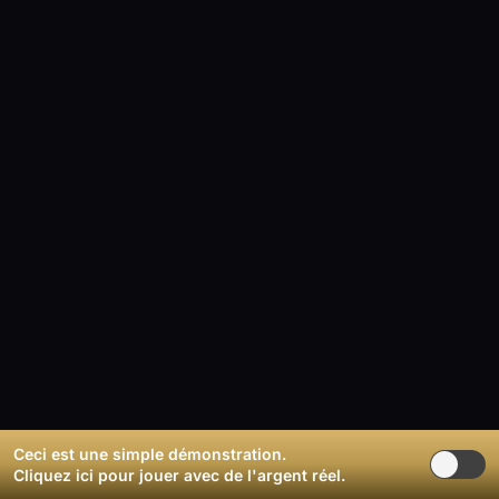
Ceci est une simple démonstration.
Cliquez ici
pour jouer avec de l'argent réel.