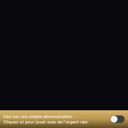
Ceci est une simple démonstration.
Cliquez ici
pour jouer avec de l'argent réel.