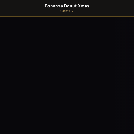
Bonanza Donut Xmas
Gamzix