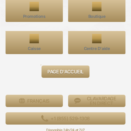
Promotions
Boutique
Caisse
Centre D'aide
PAGE D'ACCUEIL
CLAVARDAGE
FRANÇAIS
EN DIRECT
+1 (855) 529-1308
Disponible 24h/24 et 7j/7