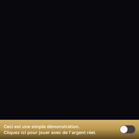
Ceci est une simple démonstration.
Cliquez ici
pour jouer avec de l'argent réel.