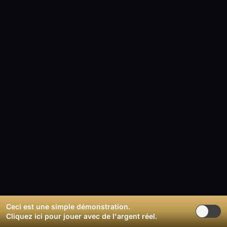
Ceci est une simple démonstration.
Cliquez ici
pour jouer avec de l'argent réel.