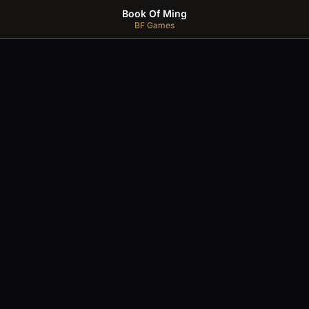
Book Of Ming
BF Games