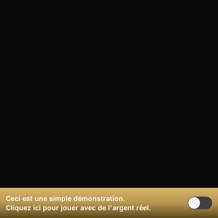
Ceci est une simple démonstration.
Cliquez ici
pour jouer avec de l'argent réel.