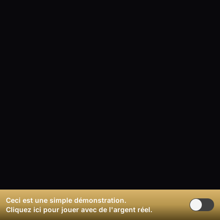
Ceci est une simple démonstration.
Cliquez ici
pour jouer avec de l'argent réel.