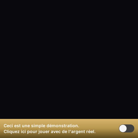
Ceci est une simple démonstration.
Cliquez ici
pour jouer avec de l'argent réel.