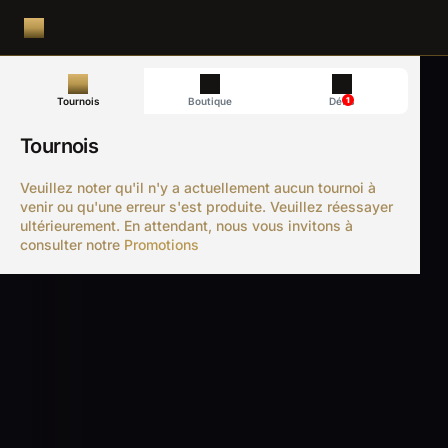
1
Tournois
Boutique
Défis
Tournois
Veuillez noter qu'il n'y a actuellement aucun tournoi à
venir ou qu'une erreur s'est produite. Veuillez réessayer
ultérieurement. En attendant, nous vous invitons à
consulter notre
Promotions