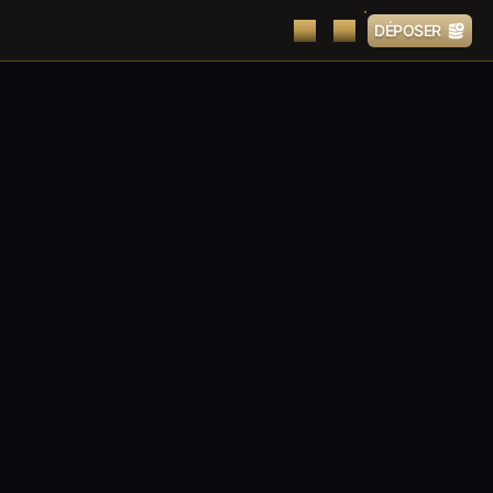
DÉPOSER