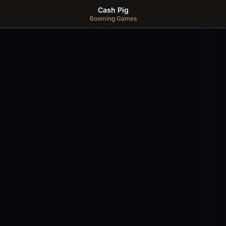
Cash Pig
Booming Games