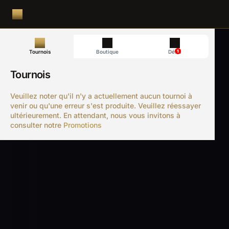
1
Tournois
Boutique
Défis
Tournois
Veuillez noter qu'il n'y a actuellement aucun tournoi à
venir ou qu'une erreur s'est produite. Veuillez réessayer
ultérieurement. En attendant, nous vous invitons à
consulter notre
Promotions