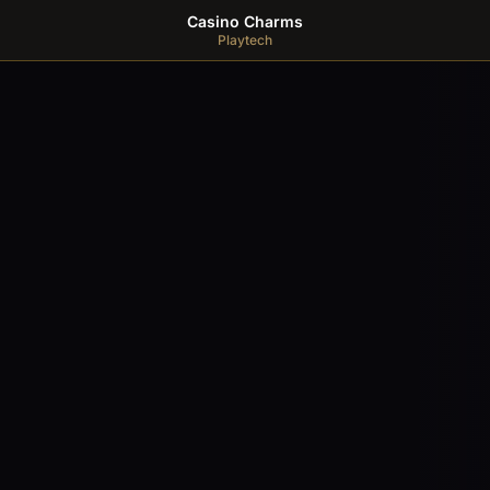
Casino Charms
Playtech