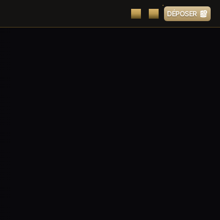
DÉPOSER