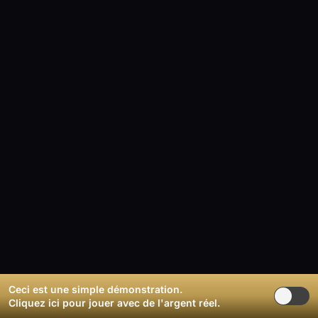
Ceci est une simple démonstration.
Cliquez ici
pour jouer avec de l'argent réel.