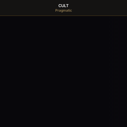
CULT
Pragmatic