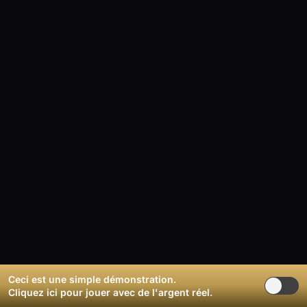
Ceci est une simple démonstration.
Cliquez ici
pour jouer avec de l'argent réel.