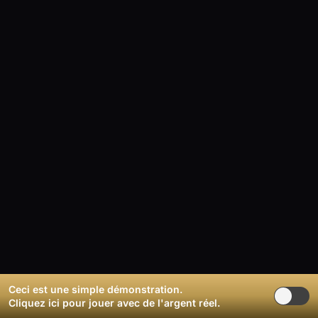
Ceci est une simple démonstration.
Cliquez ici
pour jouer avec de l'argent réel.