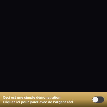
Ceci est une simple démonstration.
Cliquez ici
pour jouer avec de l'argent réel.