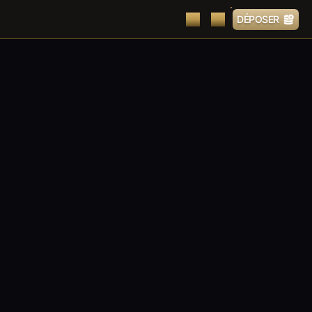
DÉPOSER