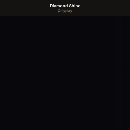
Diamond Shine
Onlyplay