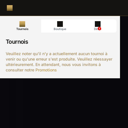
1
Tournois
Boutique
Défis
Tournois
Veuillez noter qu'il n'y a actuellement aucun tournoi à
venir ou qu'une erreur s'est produite. Veuillez réessayer
ultérieurement. En attendant, nous vous invitons à
consulter notre
Promotions