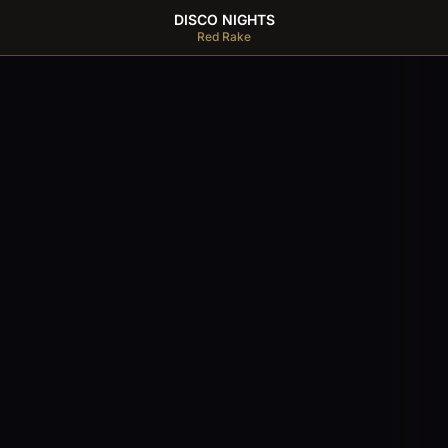
DISCO NIGHTS
Red Rake