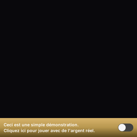
Ceci est une simple démonstration.
Cliquez ici
pour jouer avec de l'argent réel.