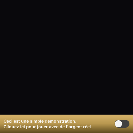
Ceci est une simple démonstration.
Cliquez ici
pour jouer avec de l'argent réel.