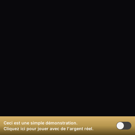
Ceci est une simple démonstration.
Cliquez ici
pour jouer avec de l'argent réel.