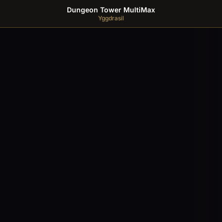
Dungeon Tower MultiMax
Yggdrasil