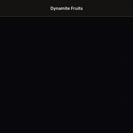
Dynamite Fruits