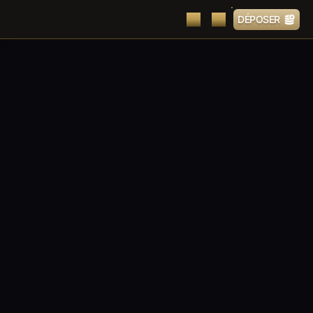
DÉPOSER