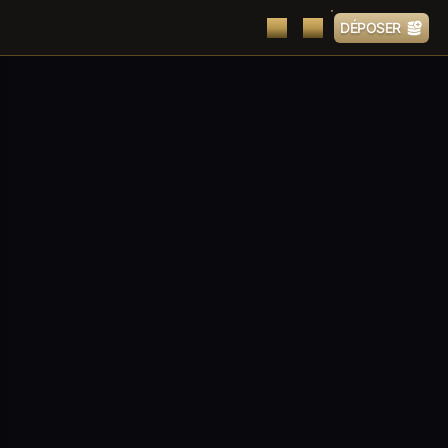
DÉPOSER