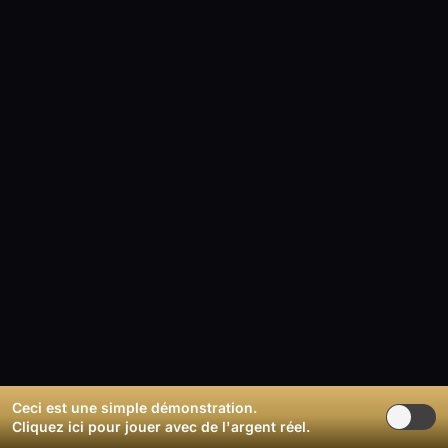
Ceci est une simple démonstration.
Cliquez ici
pour jouer avec de l'argent réel.