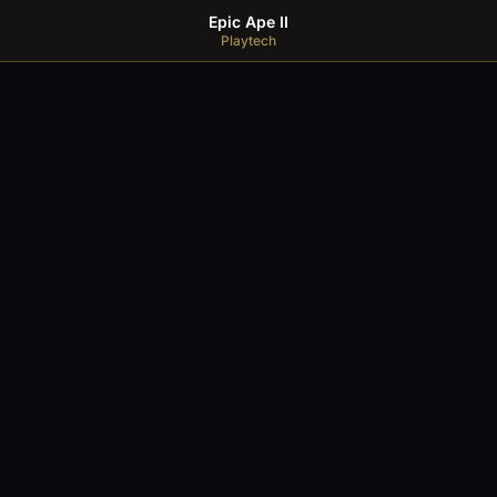
Epic Ape II
Playtech