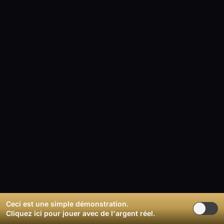
Ceci est une simple démonstration.
Cliquez ici
pour jouer avec de l'argent réel.