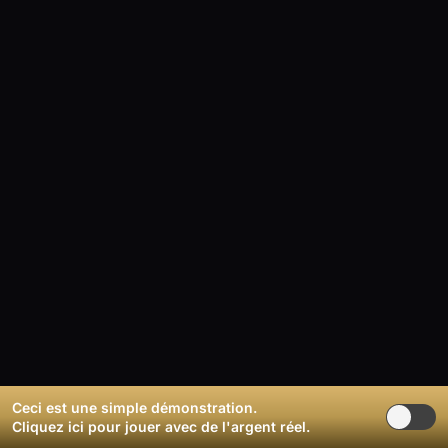
Ceci est une simple démonstration.
Cliquez ici
pour jouer avec de l'argent réel.