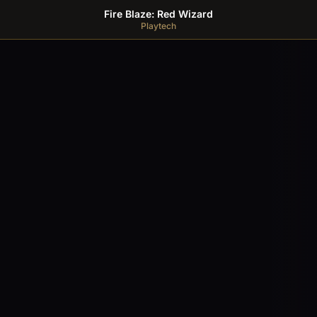
Fire Blaze: Red Wizard
Playtech