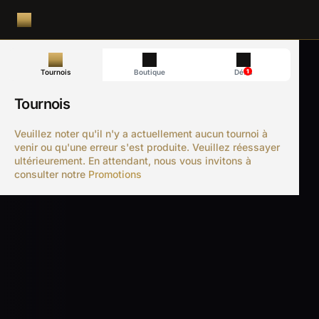
1
Tournois
Boutique
Défis
Tournois
Veuillez noter qu'il n'y a actuellement aucun tournoi à
venir ou qu'une erreur s'est produite. Veuillez réessayer
ultérieurement. En attendant, nous vous invitons à
consulter notre
Promotions