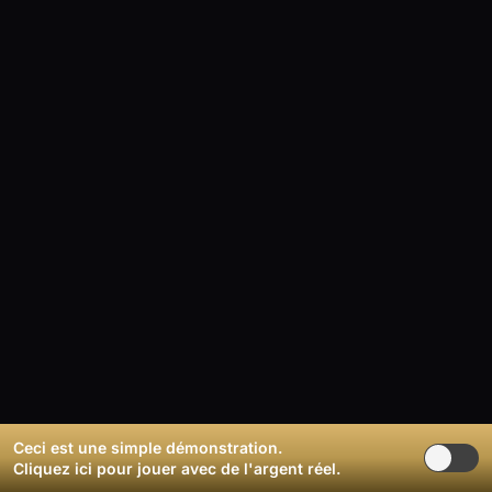
Ceci est une simple démonstration.
Cliquez ici
pour jouer avec de l'argent réel.