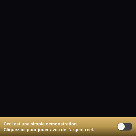
Ceci est une simple démonstration.
Cliquez ici
pour jouer avec de l'argent réel.