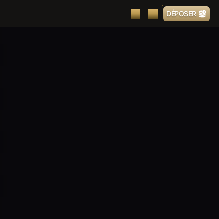
DÉPOSER