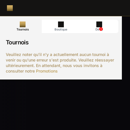
1
Tournois
Boutique
Défis
Tournois
Veuillez noter qu'il n'y a actuellement aucun tournoi à
venir ou qu'une erreur s'est produite. Veuillez réessayer
ultérieurement. En attendant, nous vous invitons à
consulter notre
Promotions