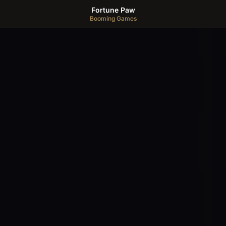
Fortune Paw
Booming Games