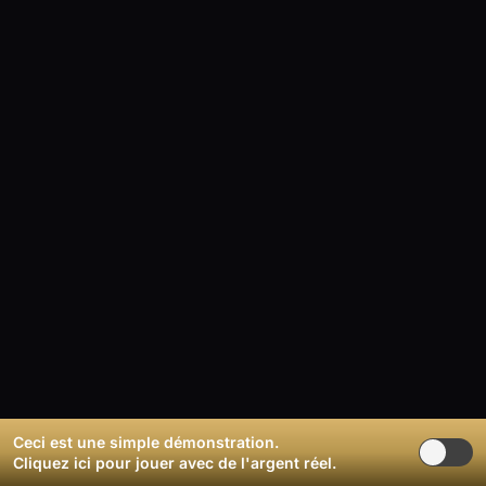
Ceci est une simple démonstration.
Cliquez ici
pour jouer avec de l'argent réel.